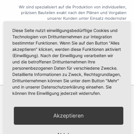
Wir sind spezialisiert auf die Produktion von individuellen,
präzisen Bauteilen exakt nach den Plänen und Vorgaben
unserer Kunden unter Einsatz modernster
Fertigungstechnologie im Hard- und Softwarebereich.
Diese Seite nutzt einwilligungsbedürftige Cookies und
Technologien von Drittunternehmen zur Integration
bestimmter Funktionen. Wenn Sie auf den Button "Alles
akzeptieren" klicken, werden diese Funktionen aktiviert
Alle Jobausschreibungen finden Sie ebenfalls unter
augsburgerjobs.de
(Einwilligung). Nach der Einwilligung verarbeiten wir
und die betroffenen Drittunternehmen Ihre
personenbezogenen Daten für verschiedene Zwecke.
Detaillierte Informationen zu Zweck, Rechtsgrundlagen,
Drittunternehmen können Sie unter dem Button "Mehr"
und in unserer Datenschutzerklärung einsehen. Sie
können Ihre Einwilligung jederzeit widerrufen.
Haben wir Ihr Interesse
Akzeptieren
geweckt?