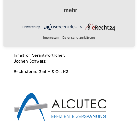
info@alcutec.de
mehr
Powered by
&
Impressum
Impressum
|
Datenschutzerklärung
Vertretungsberechtigte Geschäftsführer:
Jochen Schwarz, Werner Langfellner
Inhaltlich Verantwortlicher:
Jochen Schwarz
Rechtsform: GmbH & Co. KG